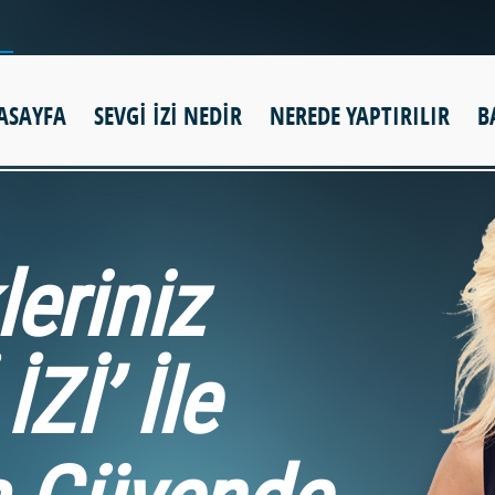
ASAYFA
SEVGİ İZİ NEDİR
NEREDE YAPTIRILIR
B
leriniz
İZİ’ İle