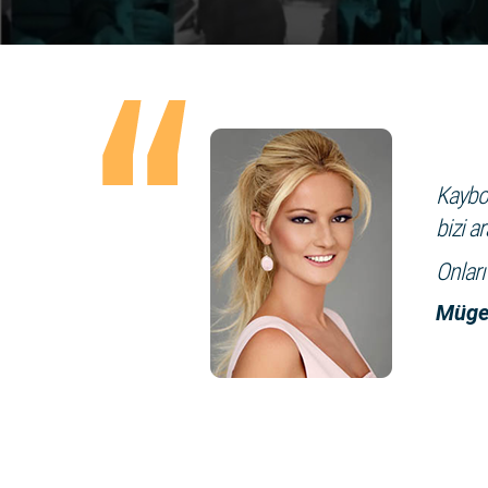
Kaybol
bizi ar
Onları
Müge