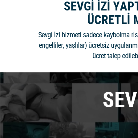
SEVGİ İZİ YA
ÜCRETLİ 
Sevgi İzi hizmeti sadece kaybolma risk
engelliler, yaşlılar) ücretsiz uygulanm
ücret talep edilebi
SEV