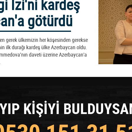
i İzi'ni kardeş
an'a götürdü
baren gerek ülkemizin her köşesinden gerekse
’nin ilk durağı kardeş ülke Azerbaycan oldu.
emmedova’nın daveti üzerine Azerbaycan'a
.
YIP KİŞİYİ BULDUYSA