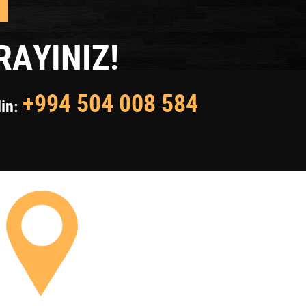
1
AYINIZ!
+994 504 008 584
din: