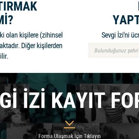
PTIRMAK
Mİ?
YAPT
i olan kişilere (zihinsel
Sevgi İzi'ni üc
aktadır. Diğer kişilerden
Bulunduğunuz şehri s
lir.
Gİ İZİ KAYIT F
Forma Ulaşmak İçin Tıklayın