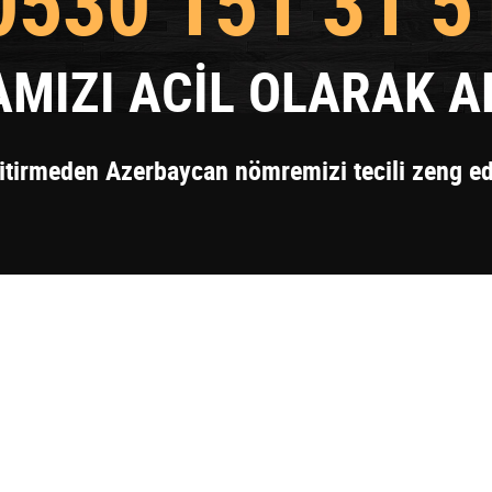
0530 151 31 5
MIZI ACİL OLARAK AR
 itirmeden Azerbaycan nömremizi tecili zeng e