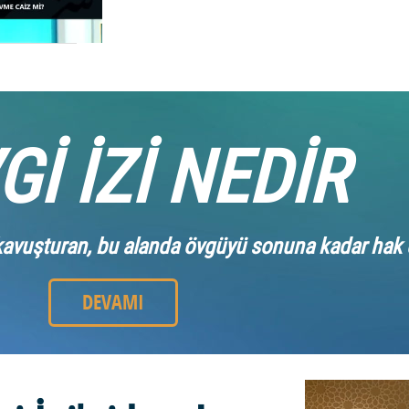
Gİ İZİ NEDİR
a kavuşturan, bu alanda övgüyü sonuna kadar hak e
DEVAMI