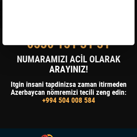
KAYIP KİŞİYİ BULDUYSANIZ
0530 151 31 51
NUMARAMIZI ACİL OLARAK
ARAYINIZ!
Itgin insani tapdinizsa zaman itirmeden
Azerbaycan nömremizi tecili zeng edin:
+994 504 008 584