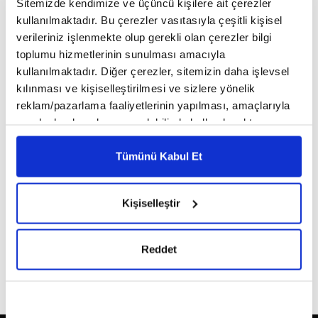
Sitemizde kendimize ve üçüncü kişilere ait çerezler
kullanılmaktadır. Bu çerezler vasıtasıyla çeşitli kişisel
verileriniz işlenmekte olup gerekli olan çerezler bilgi
This page can't load Google Maps correctly.
toplumu hizmetlerinin sunulması amacıyla
OK
Do you own this website?
kullanılmaktadır. Diğer çerezler, sitemizin daha işlevsel
kılınması ve kişiselleştirilmesi ve sizlere yönelik
reklam/pazarlama faaliyetlerinin yapılması, amaçlarıyla
sınırlı olarak açık rızanız dahilinde kullanılacaktır.
Çerezlere ilişkin tercihlerinizi çerez paneli vasıtasıyla
belirleyebilirsiniz. Çerezlere ilişkin detaylı bilgi için
Tümünü Kabul Et
Ayarlar butonuna tıklayabilir,
Çerez Bilgilendirme
Metnimizi ziyaret edebilirsiniz.
Kişiselleştir
6698 sayılı Kişisel Verilerin Korunması Kanunu uyarınca
hazırlanmış olan İnternet Sitesi Aydınlatma Metnimizi
okumak ve sitemizi ziyaretiniz kapsamında
Reddet
gerçekleştirilen veri işleme faaliyetleri ile ilgili daha
detaylı bilgi almak için lütfen
tıklayınız.