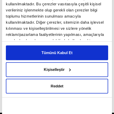
kullanılmaktadır. Bu çerezler vasıtasıyla çeşitli kişisel
verileriniz işlenmekte olup gerekli olan çerezler bilgi
This page can't load Google Maps correctly.
toplumu hizmetlerinin sunulması amacıyla
kullanılmaktadır. Diğer çerezler, sitemizin daha işlevsel
OK
Do you own this website?
kılınması ve kişiselleştirilmesi ve sizlere yönelik
reklam/pazarlama faaliyetlerinin yapılması, amaçlarıyla
sınırlı olarak açık rızanız dahilinde kullanılacaktır.
Çerezlere ilişkin tercihlerinizi çerez paneli vasıtasıyla
belirleyebilirsiniz. Çerezlere ilişkin detaylı bilgi için
Tümünü Kabul Et
Ayarlar butonuna tıklayabilir,
Çerez Bilgilendirme
Metnimizi ziyaret edebilirsiniz.
Kişiselleştir
6698 sayılı Kişisel Verilerin Korunması Kanunu uyarınca
hazırlanmış olan İnternet Sitesi Aydınlatma Metnimizi
okumak ve sitemizi ziyaretiniz kapsamında
Reddet
gerçekleştirilen veri işleme faaliyetleri ile ilgili daha
detaylı bilgi almak için lütfen
tıklayınız.