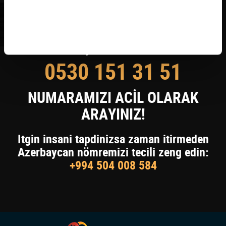
KAYIP KİŞİYİ BULDUYSANIZ
0530 151 31 51
NUMARAMIZI ACİL OLARAK
ARAYINIZ!
Itgin insani tapdinizsa zaman itirmeden
Azerbaycan nömremizi tecili zeng edin:
+994 504 008 584