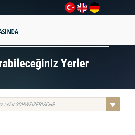
ASINDA
rabileceğiniz Yerler
z şehir SCHWEİZERİSCHE