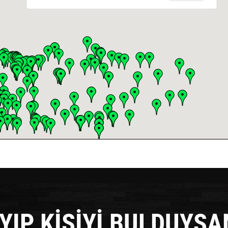
YIP KİŞİYİ BULDUYSA