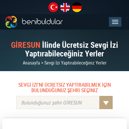
GİRESUN
İlinde Ücretsiz Sevgi İzi
Yaptırabileceğiniz Yerler
Anasayfa > Sevgi İzi Yaptırabileceğiniz Yerler
SEVGİ İZİ’Nİ ÜCRETSİZ YAPTIRABİLMEK İÇİN
BULUNDUĞUNUZ ŞEHRİ SEÇİNİZ
Bulunduğunuz şehir GİRESUN
DERYA KAVRAZ DÜDÜKÇÜ - SALON VİZYON