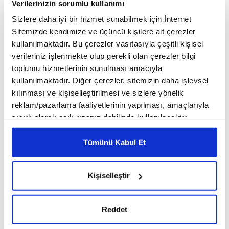
Verilerinizin sorumlu kullanımı
Sizlere daha iyi bir hizmet sunabilmek için İnternet
Sitemizde kendimize ve üçüncü kişilere ait çerezler
Cep Tel :
: 0541 960 9067
kullanılmaktadır. Bu çerezler vasıtasıyla çeşitli kişisel
Adres
: hacı mittat mah. satım sok. no:28/2
verileriniz işlenmekte olup gerekli olan çerezler bilgi
toplumu hizmetlerinin sunulması amacıyla
Harita İçin Tıklayınız
kullanılmaktadır. Diğer çerezler, sitemizin daha işlevsel
kılınması ve kişiselleştirilmesi ve sizlere yönelik
reklam/pazarlama faaliyetlerinin yapılması, amaçlarıyla
sınırlı olarak açık rızanız dahilinde kullanılacaktır.
Çerezlere ilişkin tercihlerinizi çerez paneli vasıtasıyla
belirleyebilirsiniz. Çerezlere ilişkin detaylı bilgi için
Tümünü Kabul Et
This page can't load Google Maps correctly.
Ayarlar butonuna tıklayabilir,
Çerez Bilgilendirme
Metnimizi ziyaret edebilirsiniz.
OK
Do you own this website?
Kişiselleştir
6698 sayılı Kişisel Verilerin Korunması Kanunu uyarınca
hazırlanmış olan İnternet Sitesi Aydınlatma Metnimizi
okumak ve sitemizi ziyaretiniz kapsamında
Reddet
gerçekleştirilen veri işleme faaliyetleri ile ilgili daha
detaylı bilgi almak için lütfen
tıklayınız.