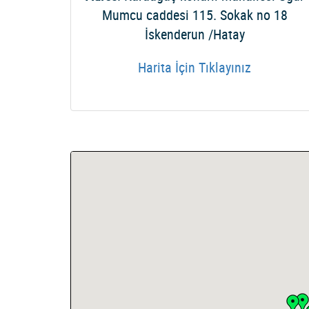
Mumcu caddesi 115. Sokak no 18
İskenderun /Hatay
Harita İçin Tıklayınız