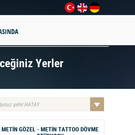
ASINDA
eceğiniz Yerler
unuz şehir HATAY
METİN GÖZEL - METİN TATTOO DÖVME