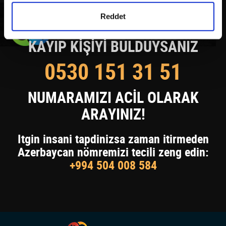
detaylı bilgi almak için lütfen
tıklayınız.
Reddet
KAYIP KİŞİYİ BULDUYSANIZ
0530 151 31 51
NUMARAMIZI ACİL OLARAK
ARAYINIZ!
Itgin insani tapdinizsa zaman itirmeden
Azerbaycan nömremizi tecili zeng edin:
+994 504 008 584