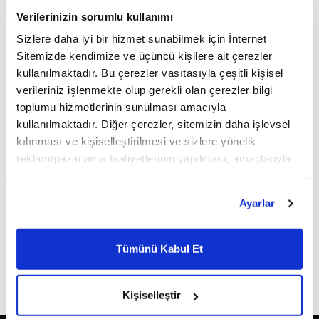
Verilerinizin sorumlu kullanımı
Sizlere daha iyi bir hizmet sunabilmek için İnternet
This page can't load Google Maps correctly.
Sitemizde kendimize ve üçüncü kişilere ait çerezler
OK
Do you own this website?
kullanılmaktadır. Bu çerezler vasıtasıyla çeşitli kişisel
verileriniz işlenmekte olup gerekli olan çerezler bilgi
toplumu hizmetlerinin sunulması amacıyla
kullanılmaktadır. Diğer çerezler, sitemizin daha işlevsel
kılınması ve kişiselleştirilmesi ve sizlere yönelik
reklam/pazarlama faaliyetlerinin yapılması, amaçlarıyla
sınırlı olarak açık rızanız dahilinde kullanılacaktır.
Çerezlere ilişkin tercihlerinizi çerez paneli vasıtasıyla
Ayarlar
belirleyebilirsiniz. Çerezlere ilişkin detaylı bilgi için
Ayarlar butonuna tıklayabilir,
Çerez Bilgilendirme
Metnimizi ziyaret edebilirsiniz.
Tümünü Kabul Et
6698 sayılı Kişisel Verilerin Korunması Kanunu uyarınca
hazırlanmış olan İnternet Sitesi Aydınlatma Metnimizi
okumak ve sitemizi ziyaretiniz kapsamında
Kişiselleştir
gerçekleştirilen veri işleme faaliyetleri ile ilgili daha