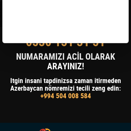
KAYIP KİŞİYİ BULDUYSANIZ
0530 151 31 51
NUMARAMIZI ACİL OLARAK
ARAYINIZ!
Itgin insani tapdinizsa zaman itirmeden
Azerbaycan nömremizi tecili zeng edin:
+994 504 008 584