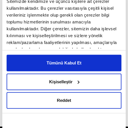
Sitemizde kendimize ve üçüncü kişilere ait çerezler
kullanılmaktadır. Bu çerezler vasıtasıyla çeşitli kişisel
verileriniz işlenmekte olup gerekli olan çerezler bilgi
This page can't load Google Maps correctly.
toplumu hizmetlerinin sunulması amacıyla
OK
Do you own this website?
kullanılmaktadır. Diğer çerezler, sitemizin daha işlevsel
kılınması ve kişiselleştirilmesi ve sizlere yönelik
reklam/pazarlama faaliyetlerinin yapılması, amaçlarıyla
sınırlı olarak açık rızanız dahilinde kullanılacaktır.
Çerezlere ilişkin tercihlerinizi çerez paneli vasıtasıyla
belirleyebilirsiniz. Çerezlere ilişkin detaylı bilgi için
Tümünü Kabul Et
Ayarlar butonuna tıklayabilir,
Çerez Bilgilendirme
Metnimizi ziyaret edebilirsiniz.
Kişiselleştir
6698 sayılı Kişisel Verilerin Korunması Kanunu uyarınca
hazırlanmış olan İnternet Sitesi Aydınlatma Metnimizi
okumak ve sitemizi ziyaretiniz kapsamında
Reddet
gerçekleştirilen veri işleme faaliyetleri ile ilgili daha
detaylı bilgi almak için lütfen
tıklayınız.