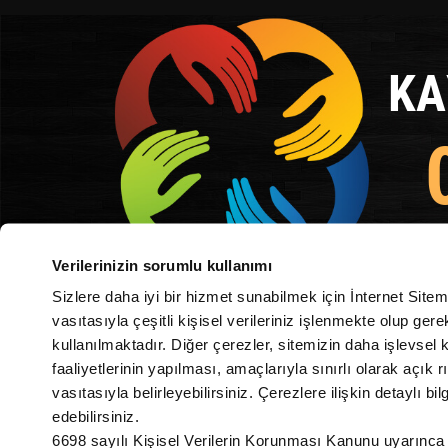
KA
NUMARA
Verilerinizin sorumlu kullanımı
Sizlere daha iyi bir hizmet sunabilmek için İnternet Site
Itgin insani tapdinizsa zaman
vasıtasıyla çeşitli kişisel verileriniz işlenmekte olup ge
kullanılmaktadır. Diğer çerezler, sitemizin daha işlevsel 
faaliyetlerinin yapılması, amaçlarıyla sınırlı olarak açık rı
vasıtasıyla belirleyebilirsiniz. Çerezlere ilişkin detaylı bil
edebilirsiniz.
6698 sayılı Kişisel Verilerin Korunması Kanunu uyarınca