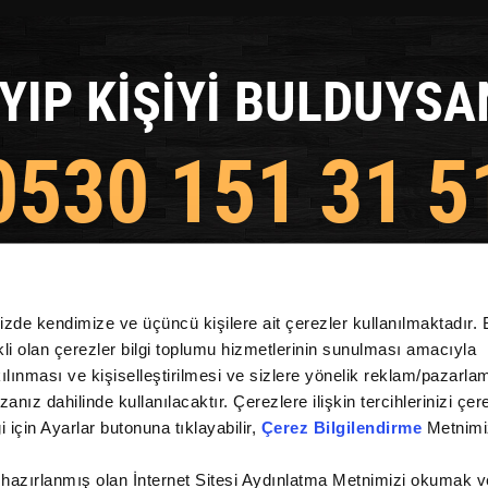
YIP KİŞİYİ BULDUYSA
0530 151 31 5
MIZI ACİL OLARAK AR
mizde kendimize ve üçüncü kişilere ait çerezler kullanılmaktadır. 
 itirmeden Azerbaycan nömremizi tecili zeng e
rekli olan çerezler bilgi toplumu hizmetlerinin sunulması amacıyla
kılınması ve kişiselleştirilmesi ve sizlere yönelik reklam/pazarla
zanız dahilinde kullanılacaktır. Çerezlere ilişkin tercihlerinizi çer
gi için Ayarlar butonuna tıklayabilir,
Çerez Bilgilendirme
Metnimiz
 hazırlanmış olan İnternet Sitesi Aydınlatma Metnimizi okumak v