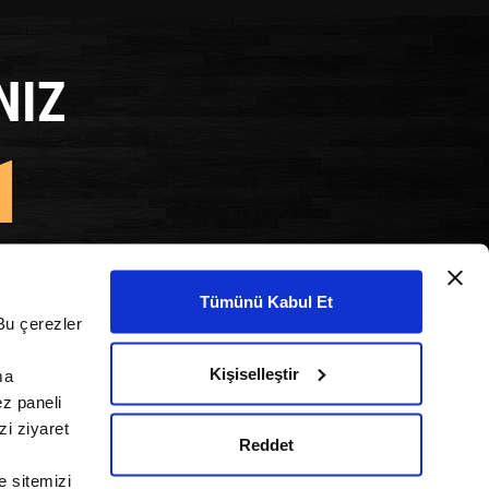
NIZ
1
AYINIZ!
Tümünü Kabul Et
Bu çerezler
+994 504 008 584
din:
Kişiselleştir
ma
ez paneli
i ziyaret
Reddet
e sitemizi