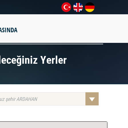
ASINDA
leceğiniz Yerler
uz şehir ARDAHAN