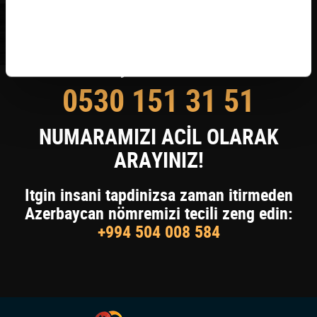
KAYIP KİŞİYİ BULDUYSANIZ
0530 151 31 51
NUMARAMIZI ACİL OLARAK
ARAYINIZ!
Itgin insani tapdinizsa zaman itirmeden
Azerbaycan nömremizi tecili zeng edin:
+994 504 008 584