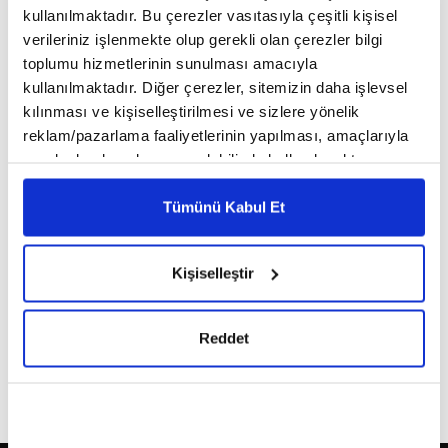
kullanılmaktadır. Bu çerezler vasıtasıyla çeşitli kişisel
verileriniz işlenmekte olup gerekli olan çerezler bilgi
This page can't load Google Maps correctly.
toplumu hizmetlerinin sunulması amacıyla
kullanılmaktadır. Diğer çerezler, sitemizin daha işlevsel
OK
Do you own this website?
kılınması ve kişiselleştirilmesi ve sizlere yönelik
reklam/pazarlama faaliyetlerinin yapılması, amaçlarıyla
sınırlı olarak açık rızanız dahilinde kullanılacaktır.
Çerezlere ilişkin tercihlerinizi çerez paneli vasıtasıyla
belirleyebilirsiniz. Çerezlere ilişkin detaylı bilgi için
Tümünü Kabul Et
Ayarlar butonuna tıklayabilir,
Çerez Bilgilendirme
Metnimizi ziyaret edebilirsiniz.
Kişiselleştir
6698 sayılı Kişisel Verilerin Korunması Kanunu uyarınca
hazırlanmış olan İnternet Sitesi Aydınlatma Metnimizi
okumak ve sitemizi ziyaretiniz kapsamında
Reddet
gerçekleştirilen veri işleme faaliyetleri ile ilgili daha
detaylı bilgi almak için lütfen
tıklayınız.