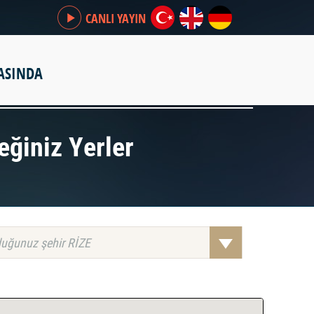
CANLI YAYIN
ASINDA
eğiniz Yerler
uğunuz şehir RİZE