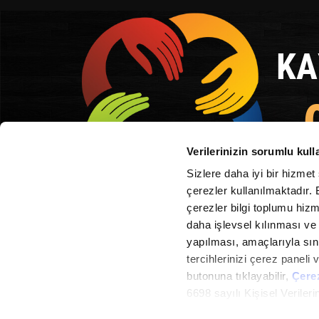
KA
Verilerinizin sorumlu kull
NUMARA
Sizlere daha iyi bir hizmet
çerezler kullanılmaktadır. B
çerezler bilgi toplumu hizm
daha işlevsel kılınması ve 
Itgin insani tapdinizsa zaman
yapılması, amaçlarıyla sınır
tercihlerinizi çerez paneli v
butonuna tıklayabilir,
Çere
6698 sayılı Kişisel Verile
Metnimizi okumak ve sitemiz