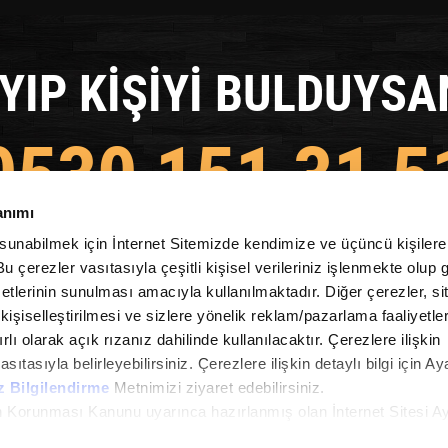
YIP KİŞİYİ BULDUYSA
0530 151 31 5
anımı
MIZI ACİL OLARAK AR
 sunabilmek için İnternet Sitemizde kendimize ve üçüncü kişilere 
u çerezler vasıtasıyla çeşitli kişisel verileriniz işlenmekte olup g
etlerinin sunulması amacıyla kullanılmaktadır. Diğer çerezler, si
kişiselleştirilmesi ve sizlere yönelik reklam/pazarlama faaliyetler
 itirmeden Azerbaycan nömremizi tecili zeng e
lı olarak açık rızanız dahilinde kullanılacaktır. Çerezlere ilişkin
asıtasıyla belirleyebilirsiniz. Çerezlere ilişkin detaylı bilgi için Ay
z Bilgilendirme
Metnimizi ziyaret edebilirsiniz.
rin Korunması Kanunu uyarınca hazırlanmış olan İnternet Sitesi A
i ziyaretiniz kapsamında gerçekleştirilen veri işleme faaliyetleri i