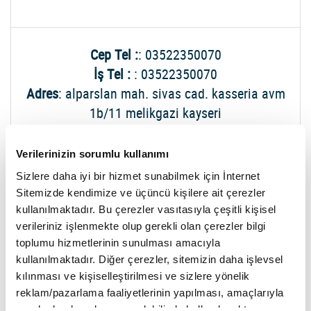
Cep Tel :
: 03522350070
İş Tel :
: 03522350070
Adres
: alparslan mah. sivas cad. kasseria avm
1b/11 melikgazi kayseri
Harita İçin Tıklayınız
Verilerinizin sorumlu kullanımı
Sizlere daha iyi bir hizmet sunabilmek için İnternet
ALEV ARSLAN - ALEV ARSLAN BEAUTY&TATTOO
Sitemizde kendimize ve üçüncü kişilere ait çerezler
kullanılmaktadır. Bu çerezler vasıtasıyla çeşitli kişisel
verileriniz işlenmekte olup gerekli olan çerezler bilgi
toplumu hizmetlerinin sunulması amacıyla
Cep Tel :
: 0538 617 8581
kullanılmaktadır. Diğer çerezler, sitemizin daha işlevsel
Adres
: Barbaros mahallesi 3304 sokak garanti
kılınması ve kişiselleştirilmesi ve sizlere yönelik
plaza kat 10 no 55 Kocasinan Kayseri
reklam/pazarlama faaliyetlerinin yapılması, amaçlarıyla
sınırlı olarak açık rızanız dahilinde kullanılacaktır.